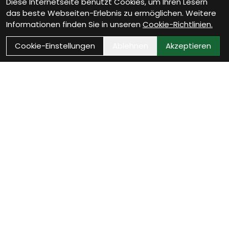
Diese Internetseite benutzt Cookies, um Ihren Lesern
das beste Webseiten-Erlebnis zu ermöglichen. Weitere
Informationen finden Sie in unseren
Cookie-Richtlinien.
Cookie-Einstellungen
Ablehnen
Akzeptieren
Als Neukunde registrieren
Eröffne Dein Kundenkonto und profitiere von
exklusiven Angeboten.
weiter