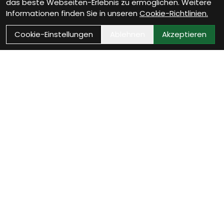
das beste Webseiten-Erlebnis zu ermöglichen. Weitere
Informationen finden Sie in unseren
Cookie-Richtlinien.
Cookie-Einstellungen
Ablehnen
Akzeptieren
Als Neukunde registrieren
Eröffne Dein Kundenkonto und profitiere von
exklusiven Angeboten.
weiter