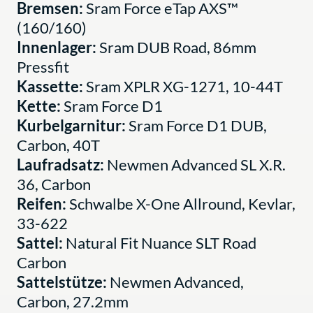
Bremsen:
Sram Force eTap AXS™
(160/160)
Innenlager:
Sram DUB Road, 86mm
Pressfit
Kassette:
Sram XPLR XG-1271, 10-44T
Kette:
Sram Force D1
Kurbelgarnitur:
Sram Force D1 DUB,
Carbon, 40T
Laufradsatz:
Newmen Advanced SL X.R.
36, Carbon
Reifen:
Schwalbe X-One Allround, Kevlar,
33-622
Sattel:
Natural Fit Nuance SLT Road
Carbon
Sattelstütze:
Newmen Advanced,
Carbon, 27.2mm