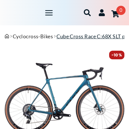
0
Cyclocross-Bikes
Cube Cross Race C:68X SLT pr
-10%