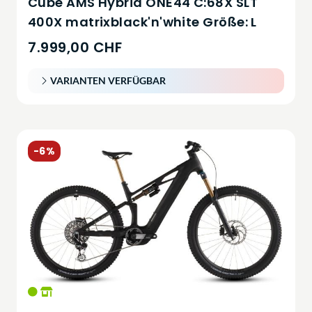
Cube AMS Hybrid ONE44 C:68X SLT
400X matrixblack'n'white Größe: L
7.999,00 CHF
VARIANTEN VERFÜGBAR
-6%