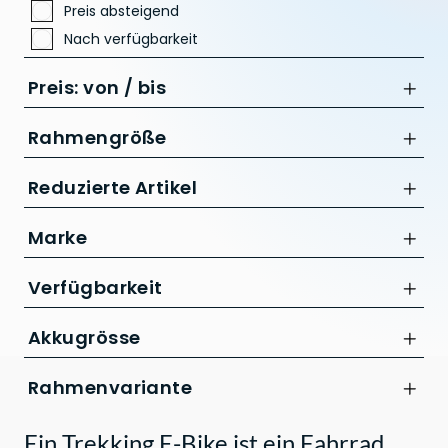
Preis absteigend
Nach verfügbarkeit
Preis: von / bis
Rahmengröße
46 cm
Reduzierte Artikel
bis
50 cm
Nur Reduzierte Artikel anzeigen
54 cm
Marke
CHF
58 cm
CUBE
Verfügbarkeit
S
Akkugrösse
400WH
Rahmenvariante
800WH
Tiefeinstieg
Ein Trekking E-Bike ist ein Fahrrad,