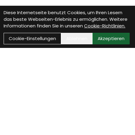
Diese Internetseite benutzt Cookies, um Ihren Lesern
das beste Webseiten-Erlebnis zu ermöglichen. Weitere
Informationen finden Sie in unseren
Cookie-Richtlinien.
Cookie-Einstellungen
Ablehnen
Akzeptieren
Als Neukunde registrieren
Eröffne Dein Kundenkonto und profitiere von
exklusiven Angeboten.
weiter