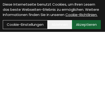
Diese Internetseite benutzt Cookies, um Ihren Lesern
das beste Webseiten-Erlebnis zu ermöglichen. Weitere
Informationen finden Sie in unseren
Cookie-Richtlinien.
Cookie-Einstellungen
Ablehnen
Akzeptieren
Als Neukunde registrieren
Eröffne Dein Kundenkonto und profitiere von
exklusiven Angeboten.
weiter