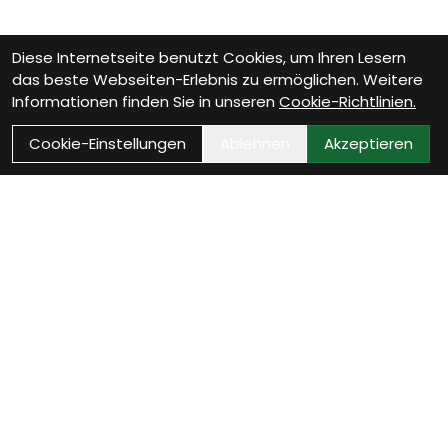
Diese Internetseite benutzt Cookies, um Ihren Lesern
das beste Webseiten-Erlebnis zu ermöglichen. Weitere
Informationen finden Sie in unseren
Cookie-Richtlinien.
Cookie-Einstellungen
Ablehnen
Akzeptieren
Als Neukunde registrieren
Eröffne Dein Kundenkonto und profitiere von
exklusiven Angeboten.