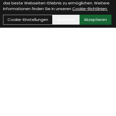
das beste Webseiten-Erlebnis zu ermöglichen. Weitere
Informationen finden Sie in unseren
Cookie-Richtlinien.
Cookie-Einstellungen
Ablehnen
Akzeptieren
Als Neukunde registrieren
Eröffne Dein Kundenkonto und profitiere von
exklusiven Angeboten.
weiter