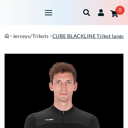
0
Jerseys/Trikots
CUBE BLACKLINE Trikot langar