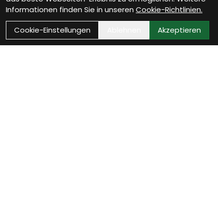
Informationen finden Sie in unseren
Cookie-Richtlinien.
Cookie-Einstellungen
Ablehnen
Akzeptieren
Als Neukunde registrieren
Eröffne Dein Kundenkonto und profitiere von
exklusiven Angeboten.
weiter