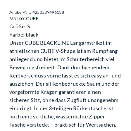
Artikel-Nr.: 4250589496138
Marke: CUBE
Größe: S
Farbe: black
Unser CUBE BLACKLINE Langarmtrikot im
athletischen CUBE V-Shape ist am Rumpf eng
anliegend und bietet im Schulterbereich viel
Bewegungsfreiheit. Dank durchgehendem
Reißverschluss vorne lässt es sich easy an- und
ausziehen. Der silikonbedruckte Saum und der
vorgeformte Kragen garantieren einen
sicheren Sitz, ohne dass Zugfluft unangenehm
eindringt. In der 3-teiligen Rückentasche ist
noch eine seitliche, wasserdichte Zipper-
Tasche versteckt – praktisch für Wertsachen,