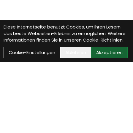
Diese Internetseite benutzt Cookies, um Ihren Lesern
das beste Webseiten-Erlebnis zu ermöglichen. Weitere
Informationen finden Sie in unseren
Cookie-Richtlinien.
Cookie-Einstellungen
Ablehnen
Akzeptieren
Als Neukunde registrieren
Eröffne Dein Kundenkonto und profitiere von