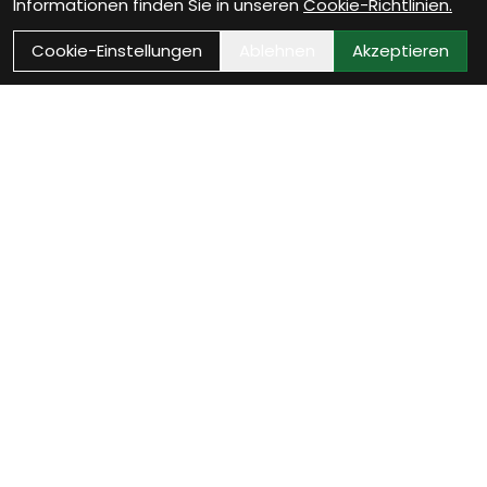
Informationen finden Sie in unseren
Cookie-Richtlinien.
Cookie-Einstellungen
Ablehnen
Akzeptieren
Als Neukunde registrieren
Eröffne Dein Kundenkonto und profitiere von
exklusiven Angeboten.
weiter