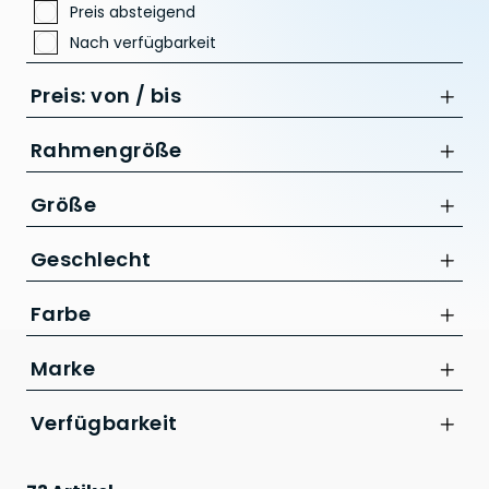
Preis absteigend
Nach verfügbarkeit
Preis: von / bis
Rahmengröße
XS
Größe
bis
L
Geschlecht
CHF
M
Unisex
XL
Farbe
XS
Marke
CUBE
Verfügbarkeit