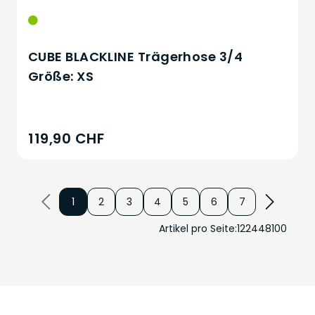
CUBE BLACKLINE Trägerhose 3/4
Größe: XS
119,90 CHF
1
2
3
4
5
6
7
Artikel pro Seite:
12
24
48
100