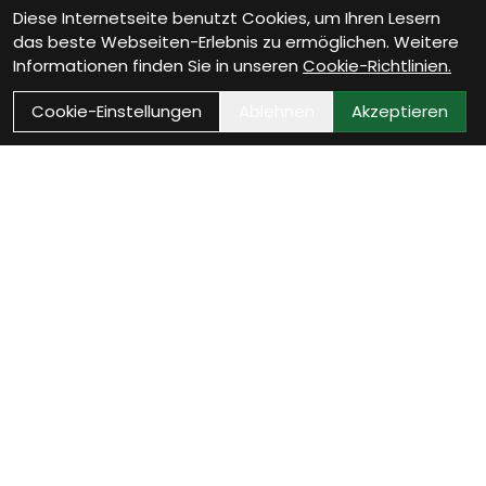
Diese Internetseite benutzt Cookies, um Ihren Lesern
das beste Webseiten-Erlebnis zu ermöglichen. Weitere
Informationen finden Sie in unseren
Cookie-Richtlinien.
Cookie-Einstellungen
Ablehnen
Akzeptieren
Als Neukunde registrieren
Eröffne Dein Kundenkonto und profitiere von
exklusiven Angeboten.
weiter