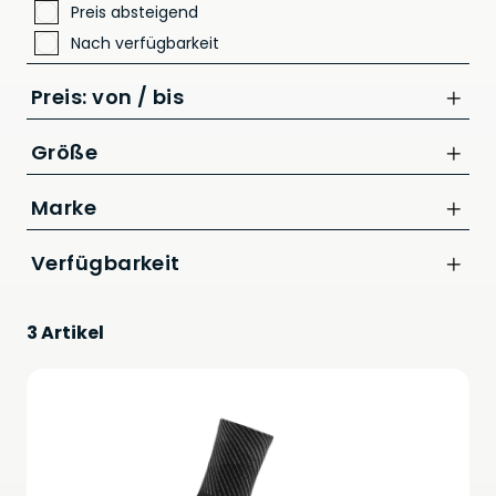
Preis absteigend
Nach verfügbarkeit
Preis: von / bis
Größe
L
Marke
bis
CUBE
Verfügbarkeit
CHF
3 Artikel