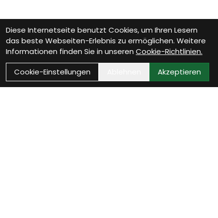
Diese Internetseite benutzt Cookies, um Ihren Lesern
das beste Webseiten-Erlebnis zu ermöglichen. Weitere
Informationen finden Sie in unseren
Cookie-Richtlinien.
Cookie-Einstellungen
Ablehnen
Akzeptieren
Als Neukunde registrieren
Eröffne Dein Kundenkonto und profitiere von
exklusiven Angeboten.