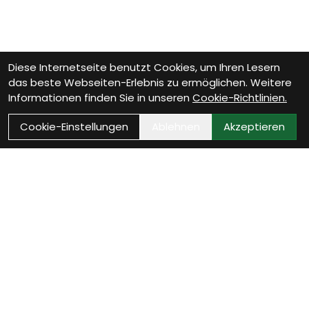
Diese Internetseite benutzt Cookies, um Ihren Lesern
das beste Webseiten-Erlebnis zu ermöglichen. Weitere
Informationen finden Sie in unseren
Cookie-Richtlinien.
Cookie-Einstellungen
Ablehnen
Akzeptieren
Als Neukunde registrieren
Eröffne Dein Kundenkonto und profitiere von