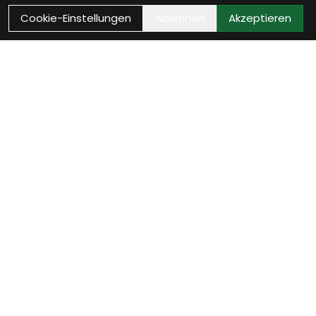
Cookie-Einstellungen
Ablehnen
Akzeptieren
Als Neukunde registrieren
Eröffne Dein Kundenkonto und profitiere von
exklusiven Angeboten.
weiter
Anmelden