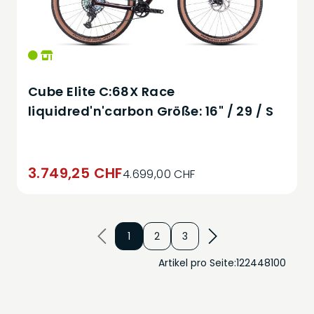
Cube Elite C:68X Race
liquidred'n'carbon Größe: 16" / 29 / S
3.749,25 CHF
4.699,00 CHF
1
2
3
Artikel pro Seite:
12
24
48
100