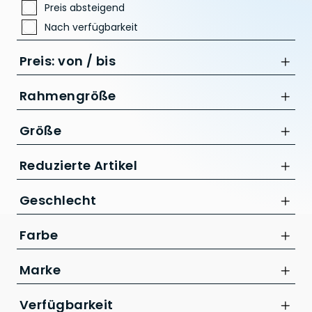
Preis absteigend
Nach verfügbarkeit
Preis: von / bis
Rahmengröße
16 Zoll
Größe
bis
24 Zoll
L
L
Reduzierte Artikel
CHF
S
M
Nur Reduzierte Artikel anzeigen
XS
Geschlecht
S
XL
Damen
Farbe
XS
XXL
Marke
CUBE
Verfügbarkeit