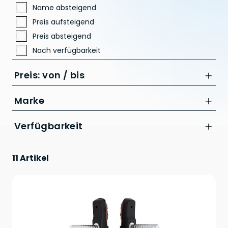
Name absteigend
Preis aufsteigend
Preis absteigend
Nach verfügbarkeit
Preis: von / bis
Marke
Acid
Verfügbarkeit
bis
CHF
11 Artikel