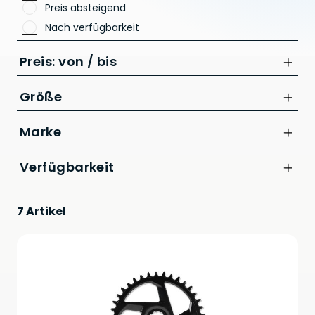
Preis absteigend
Nach verfügbarkeit
Preis: von / bis
Größe
L
Marke
bis
Acid
Verfügbarkeit
CHF
SRAM
7 Artikel