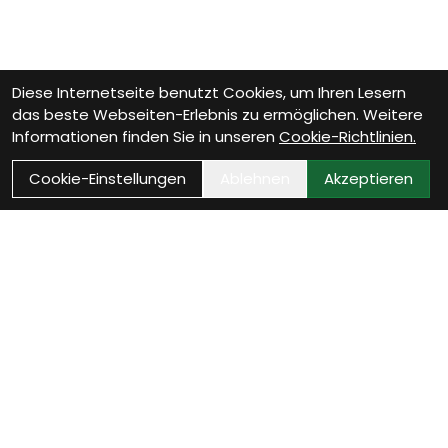
Diese Internetseite benutzt Cookies, um Ihren Lesern
das beste Webseiten-Erlebnis zu ermöglichen. Weitere
Informationen finden Sie in unseren
Cookie-Richtlinien.
Cookie-Einstellungen
Ablehnen
Akzeptieren
Als Neukunde registrieren
Eröffne Dein Kundenkonto und profitiere von