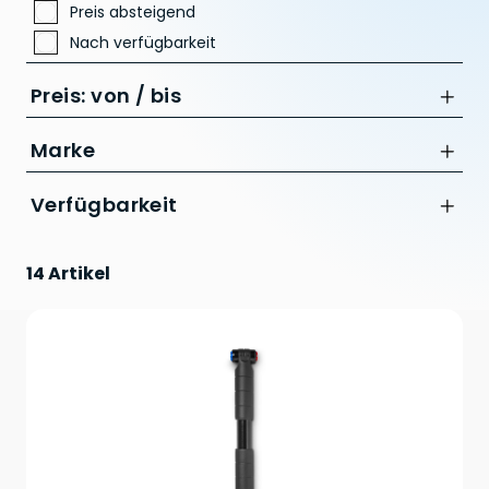
Preis absteigend
Nach verfügbarkeit
Preis: von / bis
Marke
Acid
Verfügbarkeit
bis
RFR
CHF
14 Artikel