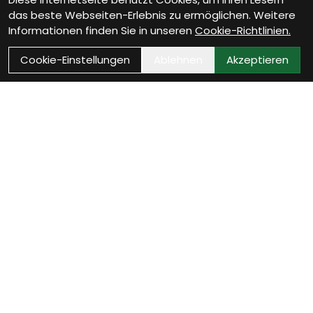
das beste Webseiten-Erlebnis zu ermöglichen. Weitere
Informationen finden Sie in unseren
Cookie-Richtlinien.
Cookie-Einstellungen
Ablehnen
Akzeptieren
Als Neukunde registrieren
Eröffne Dein Kundenkonto und profitiere von
exklusiven Angeboten.
weiter