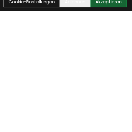
Cookie-Einstellungen
Ablehnen
Akzeptieren
Als Neukunde registrieren
Eröffne Dein Kundenkonto und profitiere von
exklusiven Angeboten.
weiter
Anmelden
Melde Dich in Deinem Konto an, um Deine