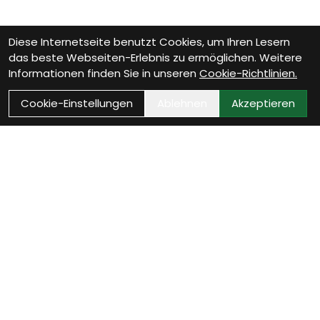
Diese Internetseite benutzt Cookies, um Ihren Lesern
das beste Webseiten-Erlebnis zu ermöglichen. Weitere
Informationen finden Sie in unseren
Cookie-Richtlinien.
Cookie-Einstellungen
Ablehnen
Akzeptieren
Als Neukunde registrieren
Eröffne Dein Kundenkonto und profitiere von
exklusiven Angeboten.