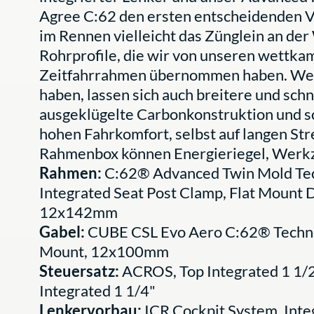
Agree C:62 den ersten entscheidenden Vo
im Rennen vielleicht das Zünglein an de
Rohrprofile, die wir von unseren wettk
Zeitfahrrahmen übernommen haben. Weil 
haben, lassen sich auch breitere und sch
ausgeklügelte Carbonkonstruktion und sc
hohen Fahrkomfort, selbst auf langen Stre
Rahmenbox können Energieriegel, Werkze
Rahmen:
C:62® Advanced Twin Mold Tech
Integrated Seat Post Clamp, Flat Mount 
12x142mm
Gabel:
CUBE CSL Evo Aero C:62® Technolo
Mount, 12x100mm
Steuersatz:
ACROS, Top Integrated 1 1/2
Integrated 1 1/4"
Lenkervorbau:
ICR Cockpit System, Inte