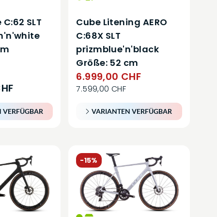
 C:62 SLT
Cube Litening AERO
n'n'white
C:68X SLT
cm
prizmblue'n'black
Größe: 52 cm
6.999,00 CHF
CHF
7.599,00 CHF
N VERFÜGBAR
VARIANTEN VERFÜGBAR
-15%