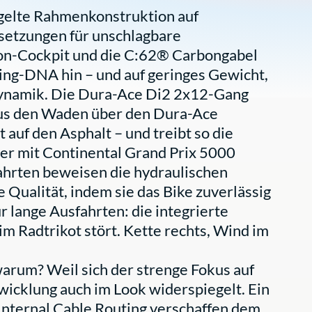
ügelte Rahmenkonstruktion auf
etzungen für unschlagbare
bon-Cockpit und die C:62® Carbongabel
ing-DNA hin – und auf geringes Gewicht,
ynamik. Die Dura-Ace Di2 2x12-Gang
 aus den Waden über den Dura-Ace
auf den Asphalt – und treibt so die
r mit Continental Grand Prix 5000
fahrten beweisen die hydraulischen
ualität, indem sie das Bike zuverlässig
ür lange Ausfahrten: die integrierte
 im Radtrikot stört. Kette rechts, Wind im
warum? Weil sich der strenge Fokus auf
icklung auch im Look widerspiegelt. Ein
Internal Cable Routing verschaffen dem