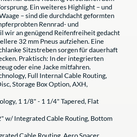
rsprung. Ein weiteres Highlight – und
r Waage – sind die durchdacht geformten
ampferprobten Rennrad- und
wir an genügend Reifenfreiheit gedacht
nellere 32 mm Pneus aufziehen. Eine
hlanke Sitzstreben sorgen für dauerhaft
cken. Praktisch: In der integrierten
ug oder eine Jacke mitfahren.
nology, Full Internal Cable Routing,
Disc, Storage Box Option, AXH,
gy, 1 1/8" - 1 1/4" Tapered, Flat
" w/ Integrated Cable Routing, Bottom
grated Cable Routing, Aero Spacer