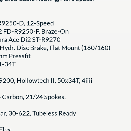
R9250-D, 12-Speed
2 FD-R9250-F, Braze-On
ra Ace Di2 ST-R9270
ydr. Disc Brake, Flat Mount (160/160)
m Pressfit
1-34T
00, Hollowtech II, 50x34T, 4iiii
Carbon, 21/24 Spokes,
lar, 30-622, Tubeless Ready
Flex