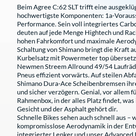
Beim Agree C:62 SLT trifft eine ausgekl
hochwertigste Komponenten: 1a-Vorauss
Performance. Sein voll integriertes Car
deuten auf jede Menge Hightech und Rac
hohen Fahrkomfort und maximale Aerod
Schaltung von Shimano bringt die Kraft
Kurbelsatz mit Powermeter top übersetzt 
Newmen Streem Allround 49/54 Laufräde
Pneus effizient vorwärts. Auf steilen Ab
Shimano Dura-Ace Scheibenbremsen ihre Q
und sicher verzögern. Genial, vor allem f
Rahmenbox, in der alles Platz findet, was
Gesicht und der Asphalt gehört dir.
Schnelle Bikes sehen auch schnell aus – 
kompromisslose Aerodynamik in der Entw
integrierter Lenker und unser Advanced 