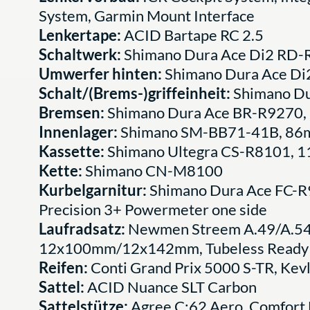
System, Garmin Mount Interface
Lenkertape:
ACID Bartape RC 2.5
Schaltwerk:
Shimano Dura Ace Di2 RD-
Umwerfer hinten:
Shimano Dura Ace Di
Schalt/(Brems-)griffeinheit:
Shimano Du
Bremsen:
Shimano Dura Ace BR-R9270, H
Innenlager:
Shimano SM-BB71-41B, 86m
Kassette:
Shimano Ultegra CS-R8101, 1
Kette:
Shimano CN-M8100
Kurbelgarnitur:
Shimano Dura Ace FC-R92
Precision 3+ Powermeter one side
Laufradsatz:
Newmen Streem A.49/A.54 
12x100mm/12x142mm, Tubeless Ready
Reifen:
Conti Grand Prix 5000 S-TR, Kev
Sattel:
ACID Nuance SLT Carbon
Sattelstütze:
Agree C:62 Aero, Comfort 