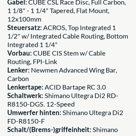
Gabel:
CUBE CSL Race Disc, Full Carbon,
1 1/8" - 1 1/4" Tapered, Flat Mount,
12x100mm
Steuersatz:
ACROS, Top Integrated 1
1/2" w/ Integrated Cable Routing, Bottom
Integrated 1 1/4"
Vorbau:
CUBE CIS Stem w/ Cable
Routing, FPI-Link
Lenker:
Newmen Advanced Wing Bar,
Carbon
Lenkertape:
ACID Bartape RC 3.0
Schaltwerk:
Shimano Ultegra Di2 RD-
R8150-DGS. 12-Speed
Umwerfer hinten:
Shimano Ultegra Di2
FD-R8150-F
Schalt/(Brems-)griffeinheit:
Shimano