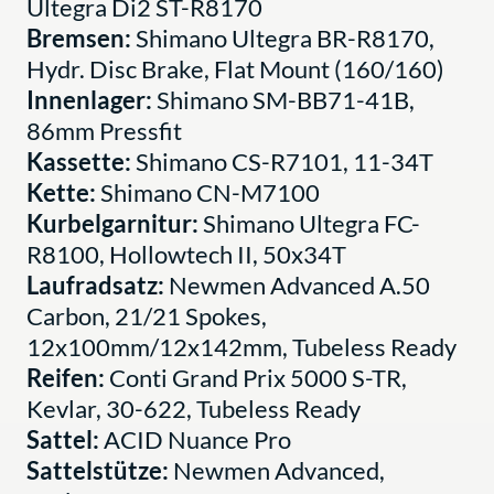
Ultegra Di2 ST-R8170
Bremsen:
Shimano Ultegra BR-R8170,
Hydr. Disc Brake, Flat Mount (160/160)
Innenlager:
Shimano SM-BB71-41B,
86mm Pressfit
Kassette:
Shimano CS-R7101, 11-34T
Kette:
Shimano CN-M7100
Kurbelgarnitur:
Shimano Ultegra FC-
R8100, Hollowtech II, 50x34T
Laufradsatz:
Newmen Advanced A.50
Carbon, 21/21 Spokes,
12x100mm/12x142mm, Tubeless Ready
Reifen:
Conti Grand Prix 5000 S-TR,
Kevlar, 30-622, Tubeless Ready
Sattel:
ACID Nuance Pro
Sattelstütze:
Newmen Advanced,