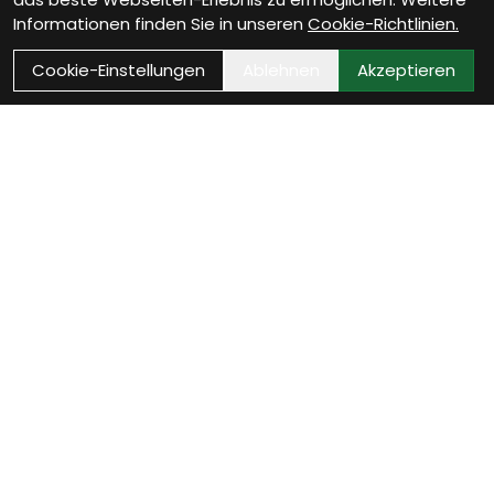
Informationen finden Sie in unseren
Cookie-Richtlinien.
Cookie-Einstellungen
Ablehnen
Akzeptieren
Als Neukunde registrieren
Eröffne Dein Kundenkonto und profitiere von
exklusiven Angeboten.
weiter