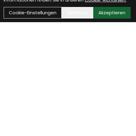
Cookie-Einstellungen
Ablehnen
Akzeptieren
Als Neukunde registrieren
Eröffne Dein Kundenkonto und profitiere von
exklusiven Angeboten.
weiter