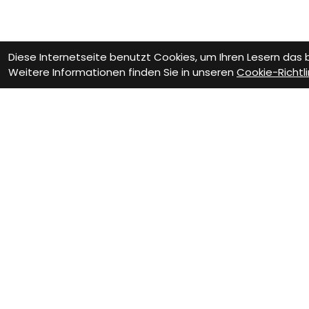
Diese Internetseite benutzt Cookies, um Ihren Lesern das
Weitere Informationen finden Sie in unseren
Cookie-Richtli
Als Neukunde
registrieren