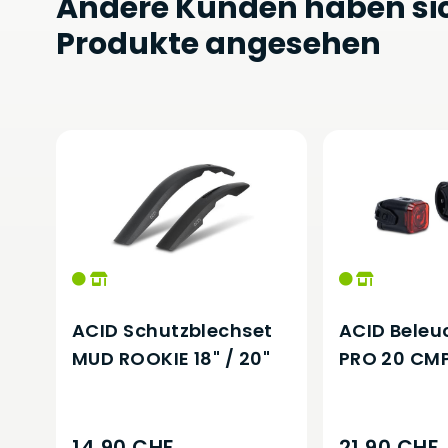
Andere Kunden haben si
Produkte angesehen
ACID Schutzblechset
ACID Beleu
MUD ROOKIE 18" / 20"
PRO 20 CM
14,90 CHF
21,90 CHF