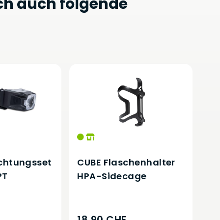
ch auch folgende
chtungsset
CUBE Flaschenhalter
PT
HPA-Sidecage
18,90 CHF