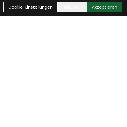
Cookie-Einstellungen
Ablehnen
Akzeptieren
Als Neukunde registrieren
Eröffne Dein Kundenkonto und profitiere von
exklusiven Angeboten.
weiter
Anmelden