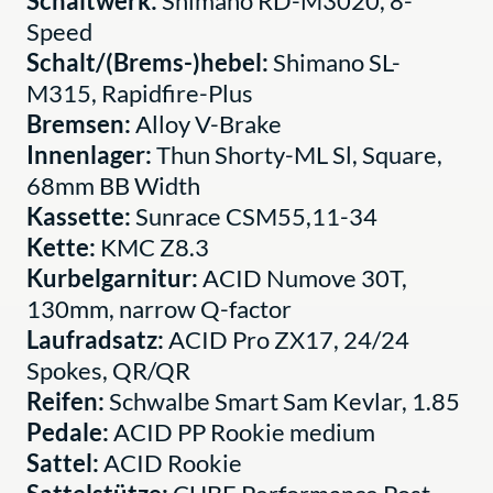
Schaltwerk:
Shimano RD-M3020, 8-
Speed
Schalt/(Brems-)hebel:
Shimano SL-
M315, Rapidfire-Plus
Bremsen:
Alloy V-Brake
Innenlager:
Thun Shorty-ML Sl, Square,
68mm BB Width
Kassette:
Sunrace CSM55,11-34
Kette:
KMC Z8.3
Kurbelgarnitur:
ACID Numove 30T,
130mm, narrow Q-factor
Laufradsatz:
ACID Pro ZX17, 24/24
Spokes, QR/QR
Reifen:
Schwalbe Smart Sam Kevlar, 1.85
Pedale:
ACID PP Rookie medium
Sattel:
ACID Rookie