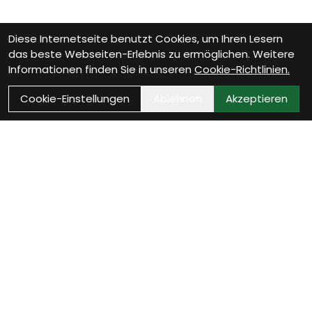
Diese Internetseite benutzt Cookies, um Ihren Lesern
das beste Webseiten-Erlebnis zu ermöglichen. Weitere
Informationen finden Sie in unseren
Cookie-Richtlinien.
Cookie-Einstellungen
Ablehnen
Akzeptieren
Als Neukunde registrieren
Eröffne Dein Kundenkonto und profitiere von
exklusiven Angeboten.