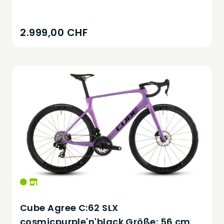
2.999,00 CHF
Cube Agree C:62 SLX
cosmicpurple'n'black Größe: 56 cm