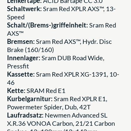
Lenkertape:
ACID Bartape CC 3.0
Schaltwerk:
Sram Red XPLR AXS™, 13-
Speed
Schalt/(Brems-)griffeinheit:
Sram Red
AXS™
Bremsen:
Sram Red AXS™, Hydr. Disc
Brake (160/160)
Innenlager:
Sram DUB Road Wide,
Pressfit
Kassette:
Sram Red XPLR XG-1391, 10-
46
Kette:
SRAM Red E1
Kurbelgarnitur:
Sram Red XPLR E1,
Powermeter Spider, Dub, 42T
Laufradsatz:
Newmen Advanced SL
X.R.36 VONOA Carbon, 21/21 Carbon