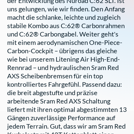
der Entwicklung des Nuroad C:62 SLT. Ist
uns gelungen, wie wir finden. Den Anfang
macht die schlanke, leichte und zugleich
stabile Kombo aus C:62® Carbonrahmen
und C:62® Carbongabel. Weiter geht's
mit einem aerodynamischen One-Piece-
Carbon-Cockpit – übrigens das gleiche
wie bei unserem Litening Air High-End-
Rennrad – und hydraulischen Sram Red
AXS Scheibenbremsen für ein top
kontrolliertes Fahrgefühl. Passend dazu:
die breit abgestufte und präzise
arbeitende Sram Red AXS Schaltung
liefert mit ihren optimal abgestimmten 13
Gängen zuverlässige Performance auf
jedem Terrain. Gut, dass wir am Sram Red