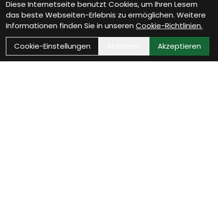
Diese Internetseite benutzt Cookies, um Ihren Lesern
das beste Webseiten-Erlebnis zu ermöglichen. Weitere
Informationen finden Sie in unseren
Cookie-Richtlinien.
Cookie-Einstellungen
Ablehnen
Akzeptieren
Als Neukunde registrieren
Eröffne Dein Kundenkonto und profitiere von
exklusiven Angeboten.
weiter