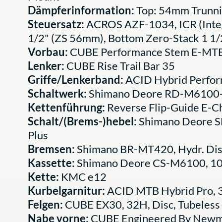
Dämpferinformation:
Top: 54mm Trunn
Steuersatz:
ACROS AZF-1034, ICR (Integ
1/2" (ZS 56mm), Bottom Zero-Stack 1 1
Vorbau:
CUBE Performance Stem E-MTB 
Lenker:
CUBE Rise Trail Bar 35
Griffe/Lenkerband:
ACID Hybrid Perfo
Schaltwerk:
Shimano Deore RD-M6100-
Kettenführung:
Reverse Flip-Guide E-Ch
Schalt/(Brems-)hebel:
Shimano Deore SL
Plus
Bremsen:
Shimano BR-MT420, Hydr. Dis
Kassette:
Shimano Deore CS-M6100, 1
Kette:
KMC e12
Kurbelgarnitur:
ACID MTB Hybrid Pro, 
Felgen:
CUBE EX30, 32H, Disc, Tubeless
Nabe vorne:
CUBE Engineered By Newme