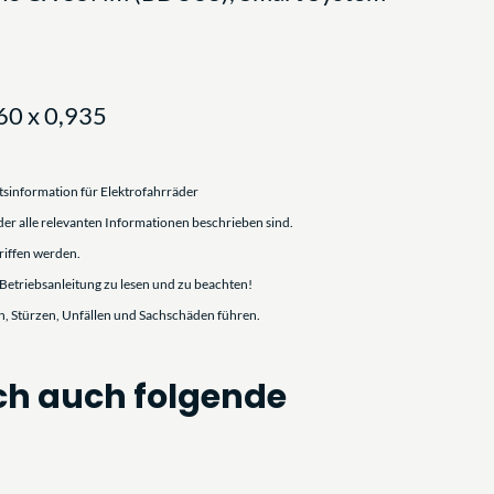
60 x 0,935
tsinformation für Elektrofahrräder
 der alle relevanten Informationen beschrieben sind.
riffen werden.
 Betriebsanleitung zu lesen und zu beachten!
n, Stürzen, Unfällen und Sachschäden führen.
ch auch folgende
gen von Bauteilen und Materialien mit Unfall- und Verletzungsgefahr
sifikation ein