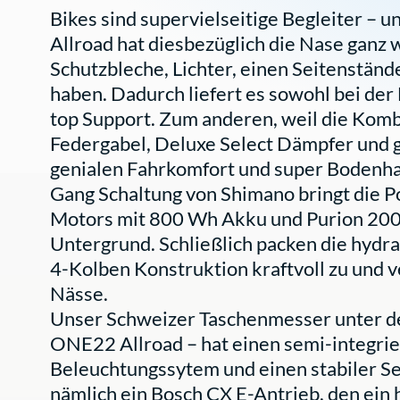
Bikes sind supervielseitige Begleiter –
Allroad hat diesbezüglich die Nase ganz 
Schutzbleche, Lichter, einen Seitenstän
haben. Dadurch liefert es sowohl bei der
top Support. Zum anderen, weil die Komb
Federgabel, Deluxe Select Dämpfer und gr
genialen Fahrkomfort und super Bodenhaf
Gang Schaltung von Shimano bringt die 
Motors mit 800 Wh Akku und Purion 200 
Untergrund. Schließlich packen die hyd
4-Kolben Konstruktion kraftvoll zu und ve
Nässe.
Unser Schweizer Taschenmesser unter de
ONE22 Allroad – hat einen semi-integrie
Beleuchtungssytem und einen stabiler Se
nämlich ein Bosch CX E-Antrieb, den ein