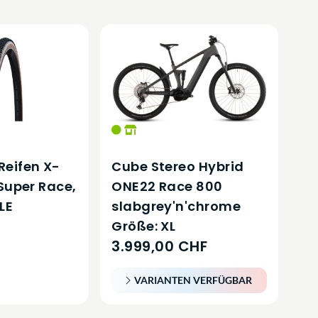
hrer + Zuladung + ggf. Anhänger)
 insbesondere an Rahmen, Gabel, Lenker/Vorbaueinheit, Antriebseinheit und
eraturen einzelner Bauteile (z.B. Bremsen, Antriebseinheit, Scheinwerfer)
schen, Schloss, Kindersitz, Trägersysteme usw.) und zur Verwendung eines
eifen X-
Cube Stereo Hybrid
Super Race,
ONE22 Race 800
für die Verwendung im öffentlichen Straßenverkehr
LE
slabgrey'n'chrome
des Gesetzgebers bzw. des Transportunternehmens zu beachten
Größe: XL
3.999,00 CHF
VARIANTEN VERFÜGBAR