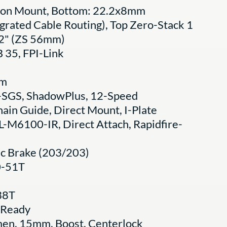
ion Mount, Bottom: 22.2x8mm
rated Cable Routing), Top Zero-Stack 1
/2" (ZS 56mm)
35, FPI-Link
rm
SGS, ShadowPlus, 12-Speed
ain Guide, Direct Mount, I-Plate
-M6100-IR, Direct Attach, Rapidfire-
c Brake (203/203)
0-51T
38T
 Ready
n, 15mm, Boost, Centerlock