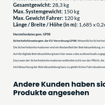
Gesamtgewicht:
28,3 kg
Max. Systemgewicht:
150 kg
Max. Gewicht Fahrer:
120 kg
Länge / Breite / Höhe (in m):
1,685 x 0,2
Herstellerdaten gem. GPSR
Sicherheitshinweise gem. der EU Verordnung GPSR:
Wesentliche Sicherhei
Die Sicherheitsinformationen sind ein Bestandteil der Betriebsanleitung, in
Auf die digitale Betriebsanleitung kann hier www.cube.eu/downloads zugeg
Das Lesen der Sicherheitsinformationen entbindet nicht von der Pflicht, die
Nichtbeachtung der Betriebsanleitung kann zu gefährlichen Fahrsituatione
Allgemein
Andere Kunden haben si
- Eine Missachtung der bestimmungsgemäßen Verwendung kann zum Versa
Produkte angesehen
führen:
- Halten Sie die Beschränkungen der angegebenen Nutzungsklasse / Bike-Klas