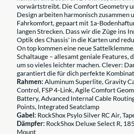
vorwärtstreibt. Die Comfort Geometry u
Design arbeiten harmonisch zusammen u
Fahrkomfort, gepaart mit 1a-Bodenhaftung
langen Strecken. Dass wir die Züge ins In
Optik des Chassis' in die Karten und re
On top kommen eine neue Sattelklemme,
Schaltauge – allesamt geniale Features, d
um so vieles leichter machen. Clever: Dan
garantiert die für dich perfekte Kombin
Rahmen:
Aluminum Superlite, Gravity Ca
Control, FSP 4-Link, Agile Comfort Geom
Battery, Advanced Internal Cable Routin
Points, Integrated Seatclamp
Gabel:
RockShox Psylo Silver RC Air, T
Dämpfer:
RockShox Deluxe Select R, 18
Mount