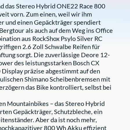
 und das Stereo Hybrid ONE22 Race 800
weit vorn. Zum einen, weil wir ihm
der und einen Gepäckträger spendiert
 Bergtour als auch auf dem Weg ins Office
ination aus RockShox Psylo Silver RC
iffigen 2.6 Zoll Schwalbe Reifen für
tung sorgt. Die zuverlässige Deore 12-
Power des leistungsstarken Bosch CX
Display präzise abgestimmt auf den
raulischen Shimano Scheibenbremsen mit
rzögern das Bike kontrolliert, selbst bei
n Mountainbikes – das Stereo Hybrid
rten Gepäckträger, Schutzbleche, ein
itenständer. Aber da ist noch mehr,
 hochkapazitiver 800 Wh Akku effizient