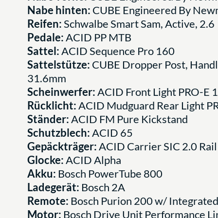
Nabe hinten:
CUBE Engineered By Newm
Reifen:
Schwalbe Smart Sam, Active, 2.6
Pedale:
ACID PP MTB
Sattel:
ACID Sequence Pro 160
Sattelstütze:
CUBE Dropper Post, Handle
31.6mm
Scheinwerfer:
ACID Front Light PRO-E 
Rücklicht:
ACID Mudguard Rear Light P
Ständer:
ACID FM Pure Kickstand
Schutzblech:
ACID 65
Gepäckträger:
ACID Carrier SIC 2.0 Rail
Glocke:
ACID Alpha
Akku:
Bosch PowerTube 800
Ladegerät:
Bosch 2A
Remote:
Bosch Purion 200 w/ Integrated
Motor:
Bosch Drive Unit Performance 