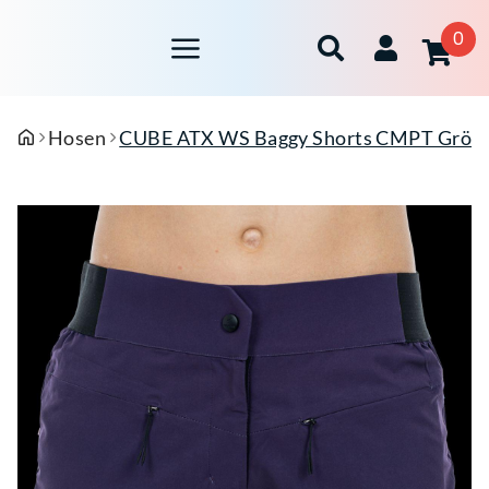
0
Hosen
CUBE ATX WS Baggy Shorts CMPT Größe