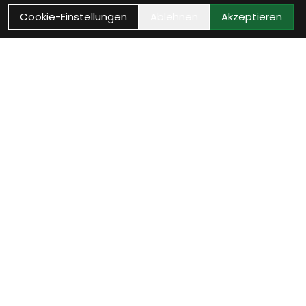
Cookie-Einstellungen
Ablehnen
Akzeptieren
Als Neukunde registrieren
Eröffne Dein Kundenkonto und profitiere von
exklusiven Angeboten.
weiter
Anmelden