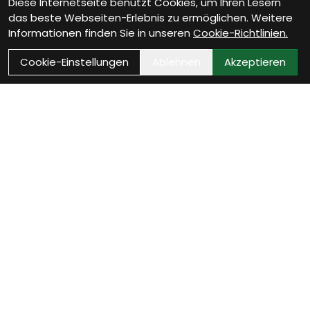
Diese Internetseite benutzt Cookies, um Ihren Lesern
das beste Webseiten-Erlebnis zu ermöglichen. Weitere
Informationen finden Sie in unseren
Cookie-Richtlinien.
Cookie-Einstellungen
Ablehnen
Akzeptieren
Als Neukunde registrieren
Eröffne Dein Kundenkonto und profitiere von
exklusiven Angeboten.
weiter