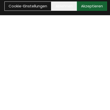
Cookie-Einstellungen
Ablehnen
Akzeptieren
Vorteile
Kundenkonto
Mit einem Konto hast Du eine
Übersicht über Deine