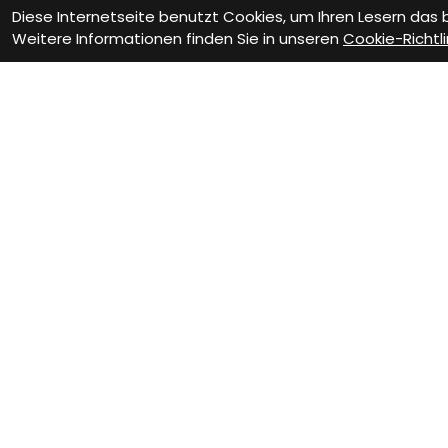
Diese Internetseite benutzt Cookies, um Ihren Lesern das
Weitere Informationen finden Sie in unseren
Cookie-Richtli
Als Neukunde
registrieren
Eröffne Dein Kundenkonto und
profitiere von exklusiven