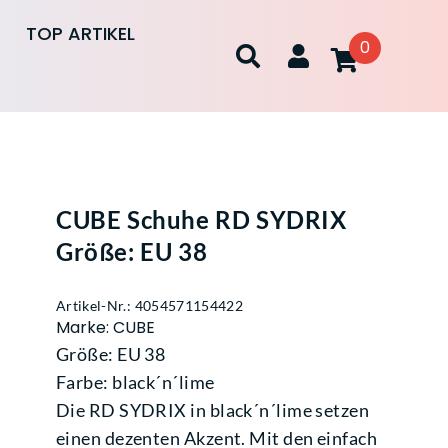
TOP ARTIKEL
0
CUBE Schuhe RD SYDRIX
Größe: EU 38
Artikel-Nr.: 4054571154422
Marke: CUBE
Größe: EU 38
Farbe: black´n´lime
Die RD SYDRIX in black´n´lime setzen
einen dezenten Akzent. Mit den einfach