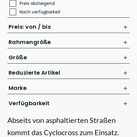
Preis absteigend
Nach verfügbarkeit
Preis: von / bis
Rahmengröße
53 cm
Größe
bis
56 cm
L
Reduzierte Artikel
CHF
Nur Reduzierte Artikel anzeigen
Marke
CUBE
Verfügbarkeit
Abseits von asphaltierten Straßen
kommt das Cyclocross zum Einsatz.