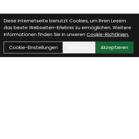
Diese Internetseite benutzt Cookies, um Ihren Lesern
das beste Webseiten-Erlebnis zu ermöglichen. Weitere
Informationen finden Sie in unseren
Cookie-Richtlinien.
Cookie-Einstellungen
Ablehnen
Akzeptieren
Als Neukunde registrieren
Eröffne Dein Kundenkonto und profitiere von
exklusiven Angeboten.