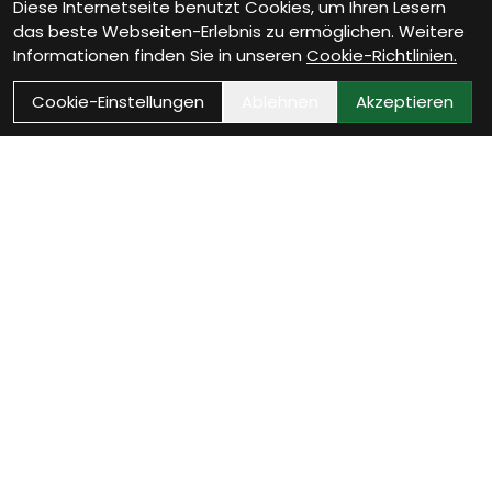
Diese Internetseite benutzt Cookies, um Ihren Lesern
das beste Webseiten-Erlebnis zu ermöglichen. Weitere
Informationen finden Sie in unseren
Cookie-Richtlinien.
Cookie-Einstellungen
Ablehnen
Akzeptieren
Als Neukunde registrieren
Eröffne Dein Kundenkonto und profitiere von
exklusiven Angeboten.
weiter