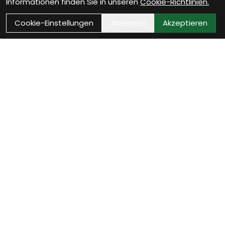
Informationen finden Sie in unseren
Cookie-Richtlinien.
Cookie-Einstellungen
Ablehnen
Akzeptieren
Als Neukunde registrieren
Eröffne Dein Kundenkonto und profitiere von
exklusiven Angeboten.
weiter