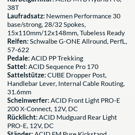
38T
Laufradsatz:
Newmen Performance 30
base/strong, 28/32 Spokes,
15x110mm/12x148mm, Tubeless Ready
Reifen:
Schwalbe G-ONE Allround, PerfL,
57-622
Pedale:
ACID PP Trekking
Sattel:
ACID Sequence Pro 170
Sattelstütze:
CUBE Dropper Post,
Handlebar Lever, Internal Cable Routing,
31.6mm
Scheinwerfer:
ACID Front Light PRO-E
200 X-Connect, 12V, DC
Rücklicht:
ACID Mudguard Rear Light
PRO-E, 12V, DC
Ständer:
ACID FM Pure Kickstand