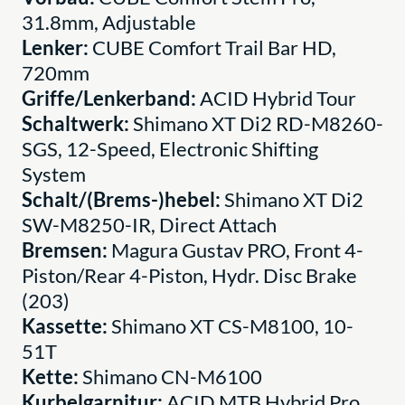
31.8mm, Adjustable
Lenker:
CUBE Comfort Trail Bar HD,
720mm
Griffe/Lenkerband:
ACID Hybrid Tour
Schaltwerk:
Shimano XT Di2 RD-M8260-
SGS, 12-Speed, Electronic Shifting
System
Schalt/(Brems-)hebel:
Shimano XT Di2
SW-M8250-IR, Direct Attach
Bremsen:
Magura Gustav PRO, Front 4-
Piston/Rear 4-Piston, Hydr. Disc Brake
(203)
Kassette:
Shimano XT CS-M8100, 10-
51T
Kette:
Shimano CN-M6100
Kurbelgarnitur:
ACID MTB Hybrid Pro,