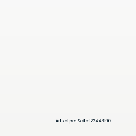
Artikel pro Seite:
12
24
48
100