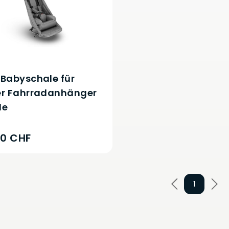
Babyschale für
er Fahrradanhänger
le
90 CHF
1