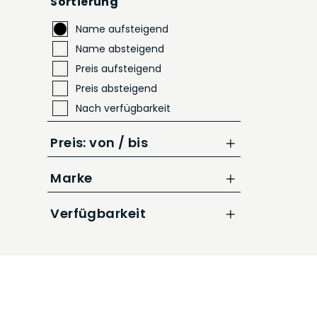
Sortierung
Name aufsteigend
Name absteigend
Preis aufsteigend
Preis absteigend
Nach verfügbarkeit
Preis: von / bis
Marke
bis
CHF
CUBE
Verfügbarkeit