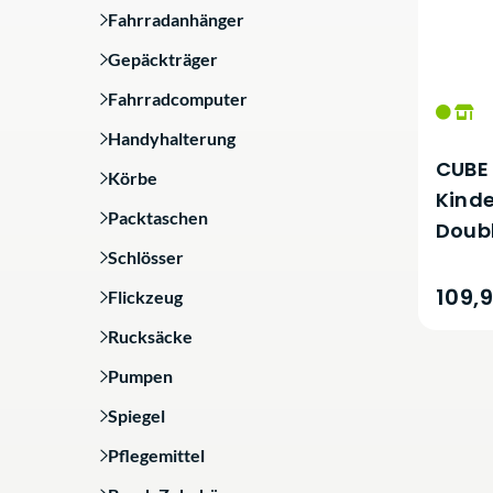
Fahrradanhänger
Gepäckträger
Fahrradcomputer
Handyhalterung
CUBE 
Körbe
Kind
Packtaschen
Doub
Schlösser
109,
Flickzeug
Rucksäcke
Pumpen
Spiegel
Pflegemittel