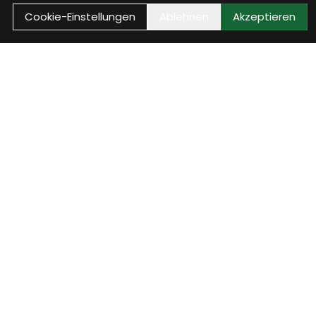
Cookie-Einstellungen
Ablehnen
Akzeptieren
Vorteile
Kundenkonto
Mit einem Konto hast Du eine
Übersicht über Deine