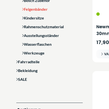
Bosch Zubehör
Felgenbänder
Kindersitze
Newm
Rahmenschutzmaterial
30m
Ausstellungsständer
17,9
Wasserflaschen
Werkzeuge
VA
Fahrradteile
Bekleidung
SALE