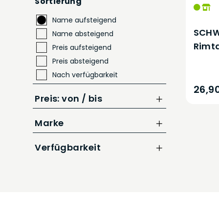
Sortierung
Name aufsteigend
SCHW
Name absteigend
Rimt
Preis aufsteigend
Preis absteigend
Nach verfügbarkeit
26,9
Preis: von / bis
Marke
bis
CHF
Newmen
Verfügbarkeit
Schwalbe