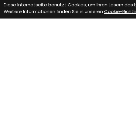
Diese Internetseite benutzt Cookies, um Ihren Lesern das
Weitere Informationen finden Sie in unseren
Cookie-Richtli
Als Neukunde
registrieren
Eröffne Dein Kundenkonto und
profitiere von exklusiven