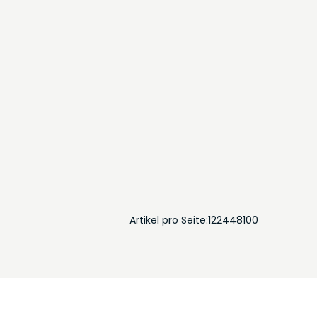
Artikel pro Seite:
12
24
48
100