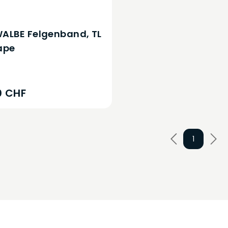
ALBE Felgenband, TL
ape
0 CHF
1