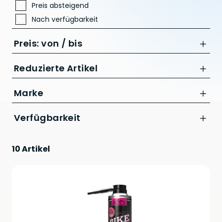
Preis absteigend
Nach verfügbarkeit
Preis: von / bis
Reduzierte Artikel
Nur Reduzierte Artikel anzeigen
Marke
bis
Acid
Verfügbarkeit
CHF
10 Artikel